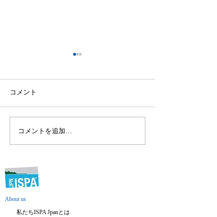
コメント
コメントを追加…
「ISPA 海外クルージング
ジャパンインタ
全記録」 出版のお知ら
ナルボートショー2
せ岡田豪三 ISPA名誉イン
出展します！
ストラクター著
About us
私たちISPA Jpanとは