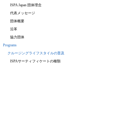
ISPA Japan 団体理念
代表メッセージ
団体概要
沿革
協力団体
Programs
クルージングライフスタイルの普及
ISPAサーティフィケートの種類
ISPAサーティフィケート取得方法
ISPA公認スクール
ISPAインストラクターになるには
Seamanship
シーマンシップトレーニングを通じた教育の普及
ヤングマリナープログラム
トールシップ（帆船）トレーニングコース
キールボート（ヨット）トレーニングコース