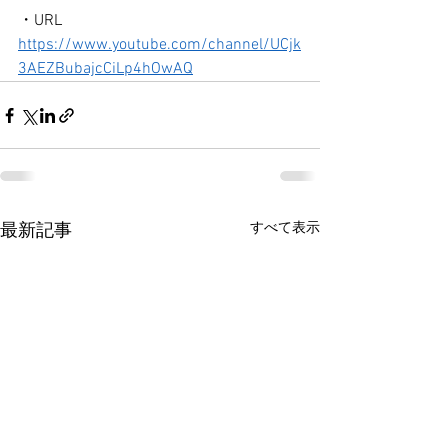
・URL
https://www.youtube.com/channel/UCjk
3AEZBubajcCiLp4hOwAQ
すべて表示
最新記事