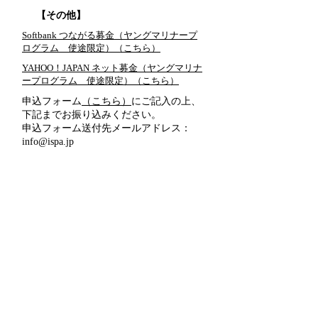
​【その他】
Softbank つながる募金（ヤングマリナープ
ログラム 使途限定）（こちら）
YAHOO！JAPAN ネット募金（ヤングマリナ
ープログラム 使途限定）（こちら）
申込フォーム
（こちら）
にご記入の上、
下記までお振り込みください。
申込フォーム送付先メールアドレス：
info@ispa.jp