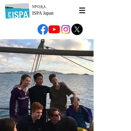
NPO法人
ISPA Japan