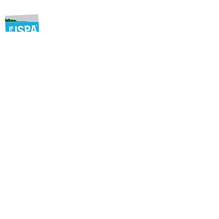
せ岡田豪三 ISPA名誉イン
出展します！
ストラクター著
About us
私たちISPA Jpanとは
ISPA Japan 団体理念
代表メッセージ
団体概要
沿革
協力団体
Programs
クルージングライフスタイルの普及
ISPAサーティフィケートの種類
ISPAサーティフィケート取得方法
ISPA公認スクール
ISPAインストラクターになるには