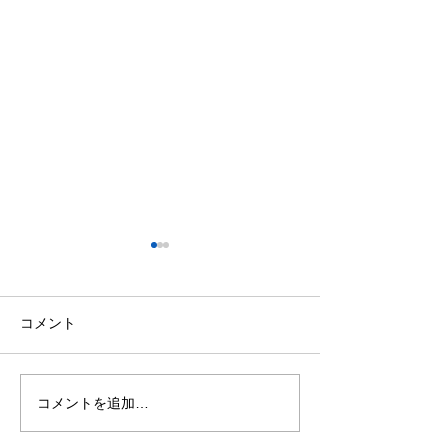
コメント
コメントを追加…
「ISPA 海外クルージング
ジャパンインタ
全記録」 出版のお知ら
ナルボートショー2